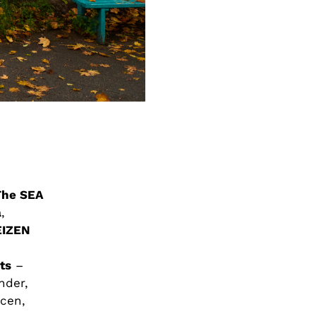
The SEA
a
,
IZEN
ts
–
nder,
cen,