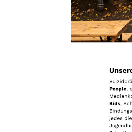
Unsere
Suizidpr
People
, 
Medienk
Kids
, Sc
Bindungs
jedes die
Jugendli