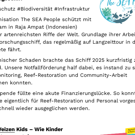
chutz #Biodiversität #Infrastruktur
nisation The SEA People schützt mit
am in Raja Ampat (Indonesien)
r artenreichsten Riffe der Welt. Grundlage ihrer Arbei
orschungsschiff, das regelmäßig auf Langzeittour in 
te fährt.
nischer Schaden brachte das Schiff 2025 kurzfristig
d. Unsere Notfallförderung half dabei, es instand zu 
nitoring, Reef-Restoration und Community-Arbeit
hen konnten.
pende füllte eine akute Finanzierungslücke. So konn
ie eigentlich für Reef-Restoration und Personal vorg
chnell wieder ausgeglichen werden.
eizen
Kids – Wie Kinder