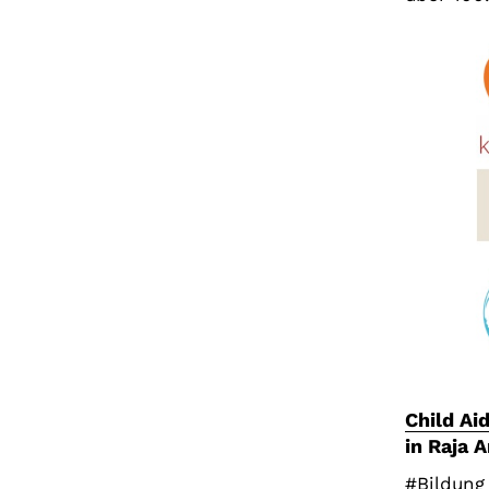
Child Ai
in Raja 
#Bildung