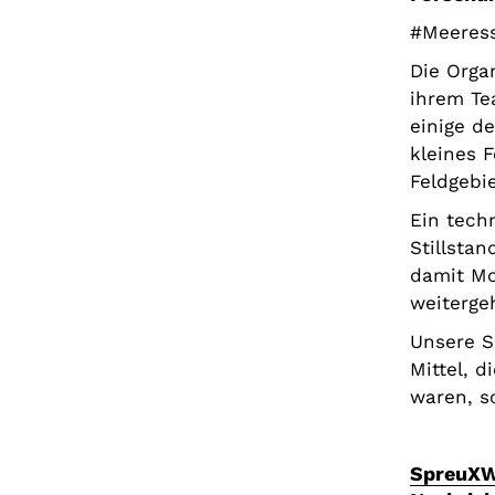
#Meeress
Die Orga
ihrem Te
einige de
kleines F
Feldgebie
Ein tech
Stillstan
damit Mo
weiterge
Unsere S
Mittel, d
waren, s
SpreuXW