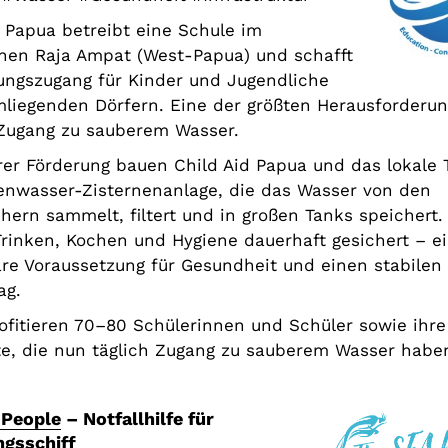
d Papua betreibt eine Schule im
nen Raja Ampat (West-Papua) und schafft
dungszugang für Kinder und Jugendliche
mliegenden Dörfern. Eine der größten Herausforderun
 Zugang zu sauberem Wasser.
rer Förderung bauen Child Aid Papua und das lokale
enwasser-Zisternenanlage, die das Wasser von den
hern sammelt, filtert und in großen Tanks speichert.
rinken, Kochen und Hygiene dauerhaft gesichert – e
re Voraussetzung für Gesundheit und einen stabilen
ag.
rofitieren 70–80 Schülerinnen und Schüler sowie ihre
te, die nun täglich Zugang zu sauberem Wasser habe
 People
– Notfallhilfe für
gsschiff