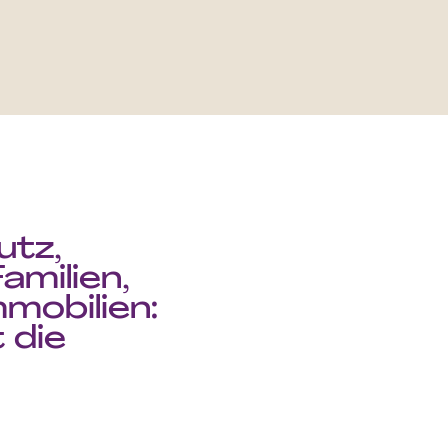
utz,
milien,
mobilien:
 die