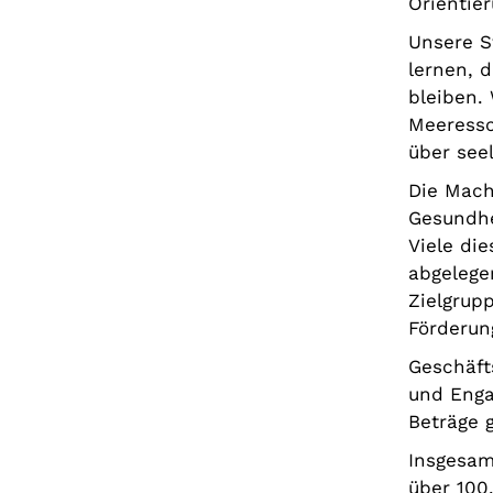
Orientie
Unsere S
lernen, 
bleiben.
Meeressc
über see
Die Mache
Gesundhe
Viele di
abgelege
Zielgrup
Förderun
Geschäft
und Eng
Beträge 
Insgesam
über 100.