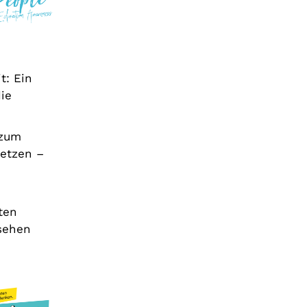
t: Ein
die
 zum
setzen –
ten
esehen