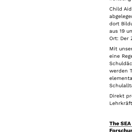
Child Ai
abgelege
dort Bil
aus 19 u
Ort: Der
Mit unse
eine Reg
Schuldäc
werden T
elementa
Schulallt
Direkt p
Lehrkräf
The SEA
Forschun