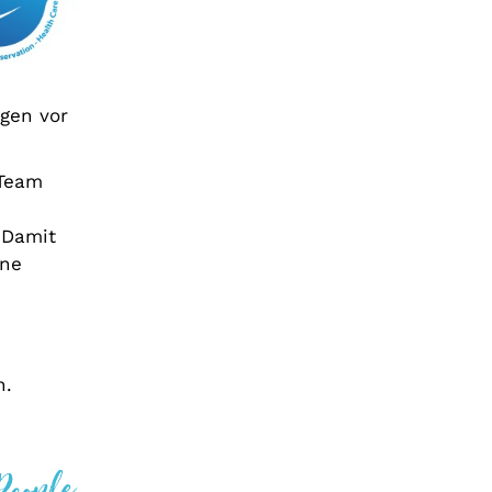
gen vor
 Team
 Damit
ine
n.