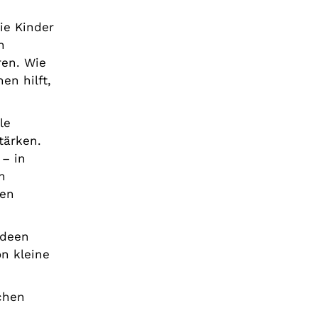
ie Kinder
h
ren. Wie
en hilft,
le
tärken.
 – in
n
nen
Ideen
n kleine
chen