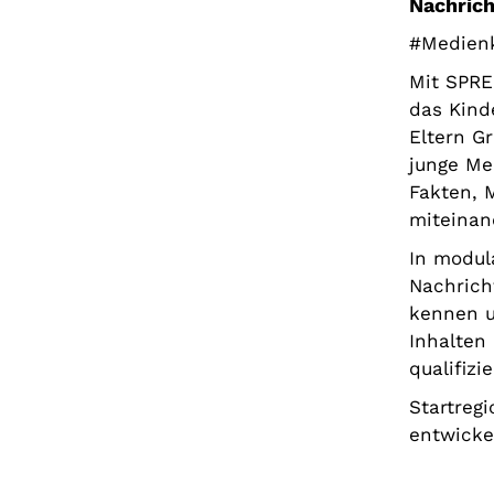
Nachrich
#Medien
Mit SPRE
das Kind
Eltern G
junge Me
Fakten, 
miteinan
In modul
Nachrich
kennen u
Inhalten
qualifiz
Startreg
entwickel