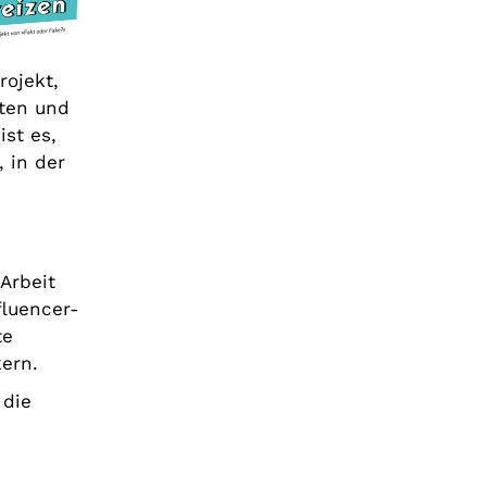
rojekt,
ften und
ist es,
 in der
Arbeit
fluencer-
te
kern.
 die